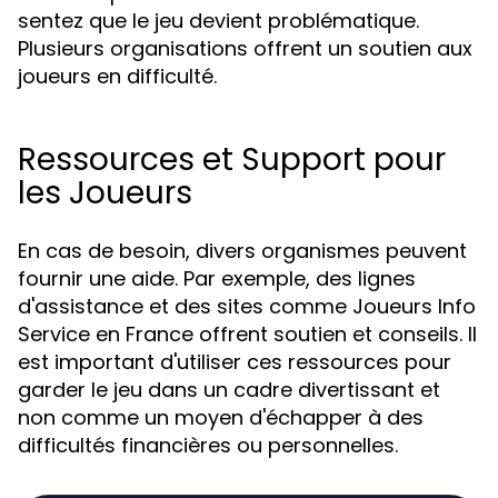
sentez que le jeu devient problématique.
Plusieurs organisations offrent un soutien aux
joueurs en difficulté.
Ressources et Support pour
les Joueurs
En cas de besoin, divers organismes peuvent
fournir une aide. Par exemple, des lignes
d'assistance et des sites comme Joueurs Info
Service en France offrent soutien et conseils. Il
est important d'utiliser ces ressources pour
garder le jeu dans un cadre divertissant et
non comme un moyen d'échapper à des
difficultés financières ou personnelles.