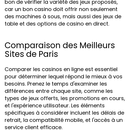
bon de vérifier la variété des jeux proposés,
car un bon casino doit offrir non seulement
des machines à sous, mais aussi des jeux de
table et des options de casino en direct.
Comparaison des Meilleurs
Sites de Paris
Comparer les casinos en ligne est essentiel
pour déterminer lequel répond le mieux à vos
besoins. Prenez le temps d'examiner les
différences entre chaque site, comme les
types de jeux offerts, les promotions en cours,
et l'expérience utilisateur. Les éléments
spécifiques à considérer incluent les délais de
retrait, la compatibilité mobile, et l'accès à un
service client efficace.