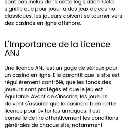
sont pas inclus dans cette législation. Cela
signifie que pour jouer à des jeux de casino
classiques, les joueurs doivent se tourner vers
des casinos en ligne offshore.
L'Importance de la Licence
ANJ
Une licence ANJ est un gage de sérieux pour
un casino en ligne. Elle garantit que le site est
régulièrement contrôlé, que les fonds des
joueurs sont protégés et que le jeu est
équitable. Avant de s'inscrire, les joueurs
doivent s'assurer que le casino a bien cette
licence pour éviter les arnaques. Il est
conseillé de lire attentivement les conditions
générales de chaque site, notamment