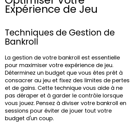
Optimiser Votre
Expérience de Jeu
Techniques de Gestion de
Bankroll
La gestion de votre bankroll est essentielle
pour maximiser votre expérience de jeu.
Déterminez un budget que vous êtes prêt à
consacrer au jeu et fixez des limites de pertes
et de gains. Cette technique vous aide à ne
pas déraper et à garder le contrôle lorsque
vous jouez. Pensez à diviser votre bankroll en
sessions pour éviter de jouer tout votre
budget d'un coup.