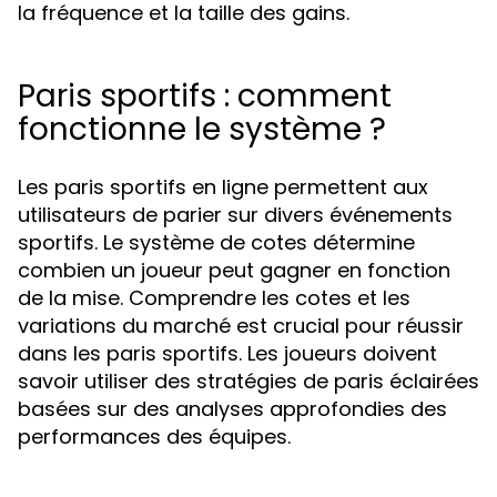
la fréquence et la taille des gains.
Paris sportifs : comment
fonctionne le système ?
Les paris sportifs en ligne permettent aux
utilisateurs de parier sur divers événements
sportifs. Le système de cotes détermine
combien un joueur peut gagner en fonction
de la mise. Comprendre les cotes et les
variations du marché est crucial pour réussir
dans les paris sportifs. Les joueurs doivent
savoir utiliser des stratégies de paris éclairées
basées sur des analyses approfondies des
performances des équipes.