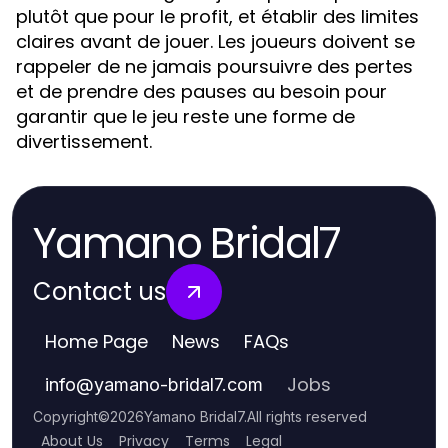
plutôt que pour le profit, et établir des limites
claires avant de jouer. Les joueurs doivent se
rappeler de ne jamais poursuivre des pertes
et de prendre des pauses au besoin pour
garantir que le jeu reste une forme de
divertissement.
Yamano Bridal7
Contact us
Home Page
News
FAQs
Jobs
info
@
yamano-bridal7.com
Copyright
©
2026
Yamano Bridal7
.
All rights reserved
About Us
Privacy
Terms
Legal