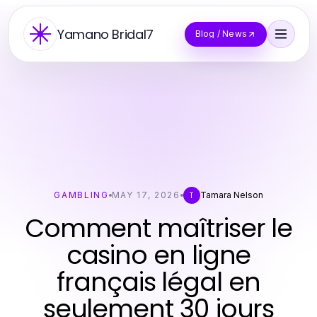
Yamano Bridal7
Blog / News
GAMBLING
MAY 17, 2026
Tamara Nelson
T
Comment maîtriser le
casino en ligne
français légal en
seulement 30 jours