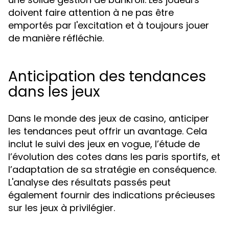
doivent faire attention à ne pas être
emportés par l'excitation et à toujours jouer
de manière réfléchie.
Anticipation des tendances
dans les jeux
Dans le monde des jeux de casino, anticiper
les tendances peut offrir un avantage. Cela
inclut le suivi des jeux en vogue, l’étude de
l’évolution des cotes dans les paris sportifs, et
l’adaptation de sa stratégie en conséquence.
L'analyse des résultats passés peut
également fournir des indications précieuses
sur les jeux à privilégier.