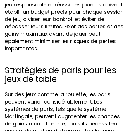
jeu responsable et réussi. Les joueurs doivent
établir un budget précis pour chaque session
de jeu, diviser leur bankroll et éviter de
dépasser leurs limites. Fixer des pertes et des
gains maximaux avant de jouer peut
également minimiser les risques de pertes
importantes.
Stratégies de paris pour les
jeux de table
Sur des jeux comme la roulette, les paris
peuvent varier considérablement. Les
systèmes de paris, tels que le système
Martingale, peuvent augmenter les chances
de gains à court terme, mais ils nécessitent
une solide gestion de bankroll. Les joueurs