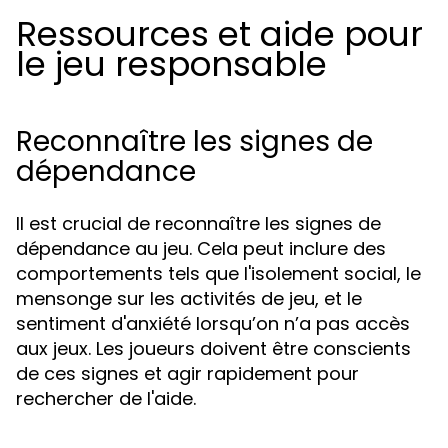
Ressources et aide pour
le jeu responsable
Reconnaître les signes de
dépendance
Il est crucial de reconnaître les signes de
dépendance au jeu. Cela peut inclure des
comportements tels que l'isolement social, le
mensonge sur les activités de jeu, et le
sentiment d'anxiété lorsqu’on n’a pas accès
aux jeux. Les joueurs doivent être conscients
de ces signes et agir rapidement pour
rechercher de l'aide.