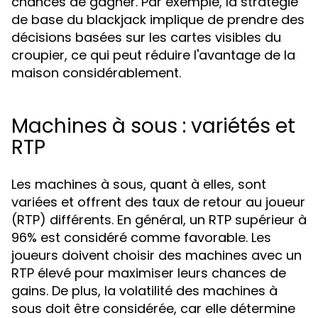
chances de gagner. Par exemple, la stratégie
de base du blackjack implique de prendre des
décisions basées sur les cartes visibles du
croupier, ce qui peut réduire l'avantage de la
maison considérablement.
Machines à sous : variétés et
RTP
Les machines à sous, quant à elles, sont
variées et offrent des taux de retour au joueur
(RTP) différents. En général, un RTP supérieur à
96% est considéré comme favorable. Les
joueurs doivent choisir des machines avec un
RTP élevé pour maximiser leurs chances de
gains. De plus, la volatilité des machines à
sous doit être considérée, car elle détermine