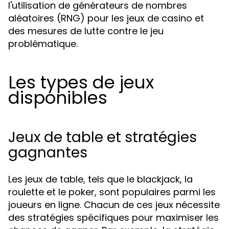
l'utilisation de générateurs de nombres
aléatoires (RNG) pour les jeux de casino et
des mesures de lutte contre le jeu
problématique.
Les types de jeux
disponibles
Jeux de table et stratégies
gagnantes
Les jeux de table, tels que le blackjack, la
roulette et le poker, sont populaires parmi les
joueurs en ligne. Chacun de ces jeux nécessite
des stratégies spécifiques pour maximiser les