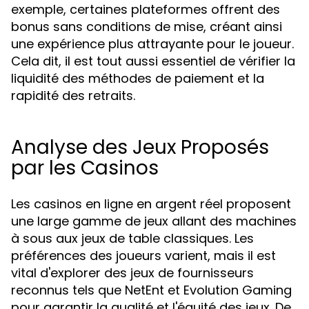
exemple, certaines plateformes offrent des
bonus sans conditions de mise, créant ainsi
une expérience plus attrayante pour le joueur.
Cela dit, il est tout aussi essentiel de vérifier la
liquidité des méthodes de paiement et la
rapidité des retraits.
Analyse des Jeux Proposés
par les Casinos
Les casinos en ligne en argent réel proposent
une large gamme de jeux allant des machines
à sous aux jeux de table classiques. Les
préférences des joueurs varient, mais il est
vital d'explorer des jeux de fournisseurs
reconnus tels que NetEnt et Evolution Gaming
pour garantir la qualité et l'équité des jeux. De