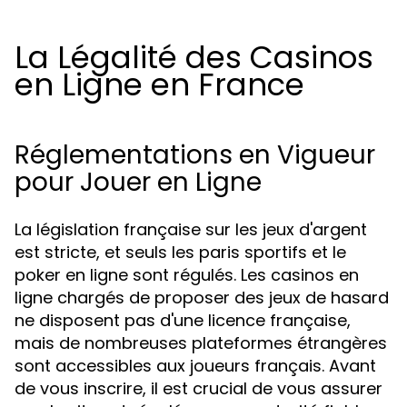
La Légalité des Casinos
en Ligne en France
Réglementations en Vigueur
pour Jouer en Ligne
La législation française sur les jeux d'argent
est stricte, et seuls les paris sportifs et le
poker en ligne sont régulés. Les casinos en
ligne chargés de proposer des jeux de hasard
ne disposent pas d'une licence française,
mais de nombreuses plateformes étrangères
sont accessibles aux joueurs français. Avant
de vous inscrire, il est crucial de vous assurer