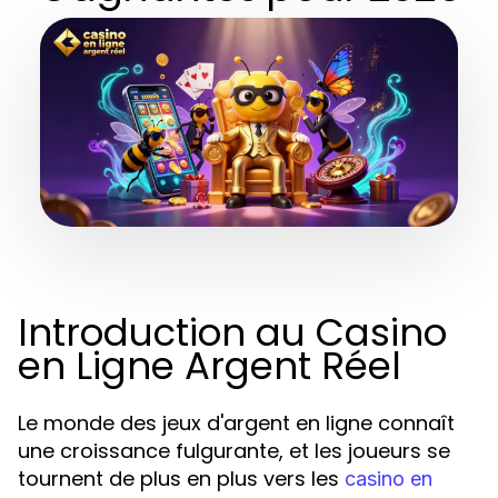
Introduction au Casino
en Ligne Argent Réel
Le monde des jeux d'argent en ligne connaît
une croissance fulgurante, et les joueurs se
tournent de plus en plus vers les
casino en