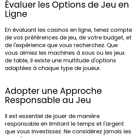
Évaluer les Options de Jeu en
Ligne
En évaluant les casinos en ligne, tenez compte
de vos préférences de jeu, de votre budget, et
de l'expérience que vous recherchez. Que
vous aimiez les machines à sous ou les jeux
de table, il existe une multitude d'options
adaptées à chaque type de joueur.
Adopter une Approche
Responsable au Jeu
Il est essentiel de jouer de manière
responsable en limitant le temps et l'argent
que vous investissez. Ne considérez jamais les