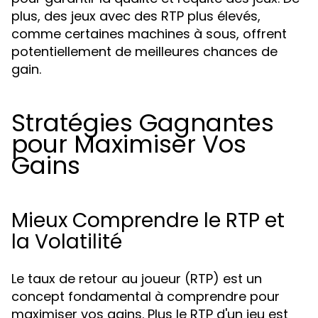
plus, des jeux avec des RTP plus élevés,
comme certaines machines à sous, offrent
potentiellement de meilleures chances de
gain.
Stratégies Gagnantes
pour Maximiser Vos
Gains
Mieux Comprendre le RTP et
la Volatilité
Le taux de retour au joueur (RTP) est un
concept fondamental à comprendre pour
maximiser vos gains. Plus le RTP d'un jeu est