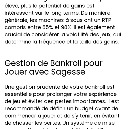
élevé, plus le potentiel de gains est
intéressant sur le long terme. De manière
générale, les machines à sous ont un RTP
compris entre 85% et 98%. Il est également
crucial de considérer la volatilité des jeux, qui
détermine la fréquence et la taille des gains.
Gestion de Bankroll pour
Jouer avec Sagesse
Une gestion prudente de votre bankroll est
essentielle pour prolonger votre expérience
de jeu et éviter des pertes importantes. Il est
recommandé de définir un budget avant de
commencer à jouer et de s'y tenir, en évitant
de chasser les pertes. Un système de mise