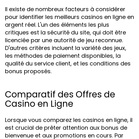
Il existe de nombreux facteurs à considérer
pour identifier les meilleurs casinos en ligne en
argent réel. L'un des éléments les plus
critiques est la sécurité du site, qui doit être
licenciée par une autorité de jeu reconnue.
D'autres critères incluent la variété des jeux,
les méthodes de paiement disponibles, la
qualité du service client, et les conditions des
bonus proposés.
Comparatif des Offres de
Casino en Ligne
Lorsque vous comparez les casinos en ligne, il
est crucial de prêter attention aux bonus de
bienvenue et aux promotions en cours. Par