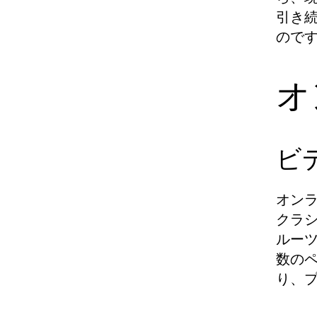
引き
ので
オ
ビ
オン
クラ
ルー
数の
り、