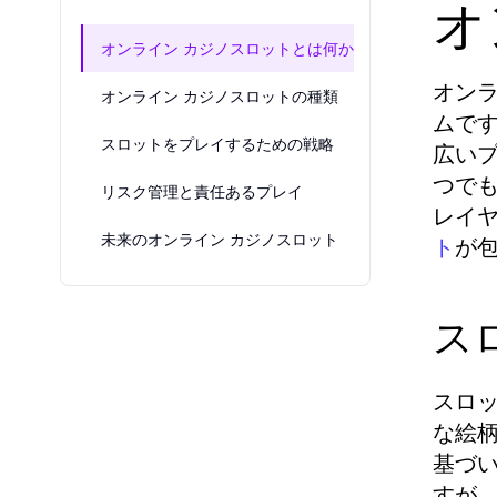
オ
オンライン カジノスロットとは何か
オン
オンライン カジノスロットの種類
ムで
スロットをプレイするための戦略
広い
つで
リスク管理と責任あるプレイ
レイ
未来のオンライン カジノスロット
が
ト
ス
スロ
な絵
基づ
すが