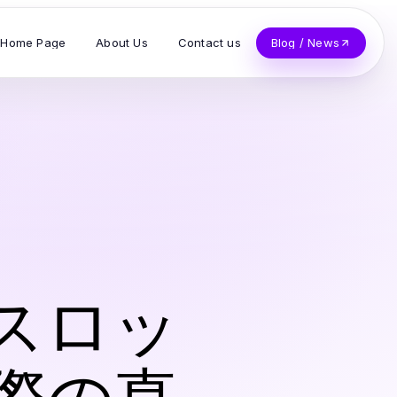
Home Page
About Us
Contact us
Blog / News
スロッ