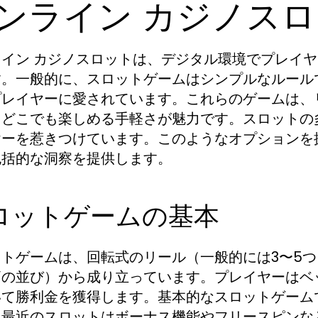
ンライン カジノス
ライン カジノスロットは、デジタル環境でプレイ
す。一般的に、スロットゲームはシンプルなルール
プレイヤーに愛されています。これらのゲームは、
もどこでも楽しめる手軽さが魅力です。スロットの
ヤーを惹きつけています。このようなオプションを
包括的な洞察を提供します。
ロットゲームの基本
ットゲームは、回転式のリール（一般的には3〜5
柄の並び）から成り立っています。プレイヤーはベ
いて勝利金を獲得します。基本的なスロットゲーム
、最近のスロットはボーナス機能やフリースピンな