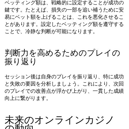
ベッティング額は、戦略的に設定することが成功の
鍵です。たとえば、損失の一部を追い補うために安
易にベット額を上げることは、これを悪化させるこ
とがあります。設定したベッティング額を遵守する
ことで、冷静な判断が可能になります。
判断力を高めるためのプレイの
振り返り
セッション後は自身のプレイを振り返り、特に成功
と失敗の要因を分析しましょう。これにより、次回
のプレイでの改善点が浮かび上がり、一貫した成績
向上に繋がります。
未来のオンラインカジノ
の動向