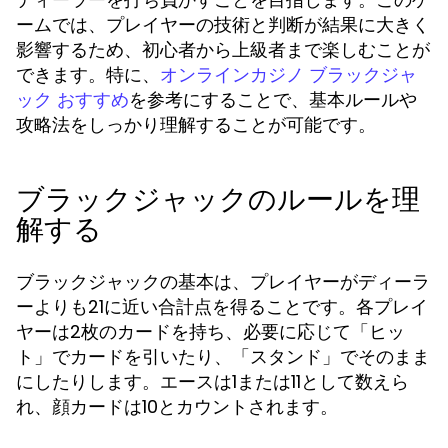
ームでは、プレイヤーの技術と判断が結果に大きく
影響するため、初心者から上級者まで楽しむことが
できます。特に、
オンラインカジノ ブラックジャ
を参考にすることで、基本ルールや
ック おすすめ
攻略法をしっかり理解することが可能です。
ブラックジャックのルールを理
解する
ブラックジャックの基本は、プレイヤーがディーラ
ーよりも21に近い合計点を得ることです。各プレイ
ヤーは2枚のカードを持ち、必要に応じて「ヒッ
ト」でカードを引いたり、「スタンド」でそのまま
にしたりします。エースは1または11として数えら
れ、顔カードは10とカウントされます。