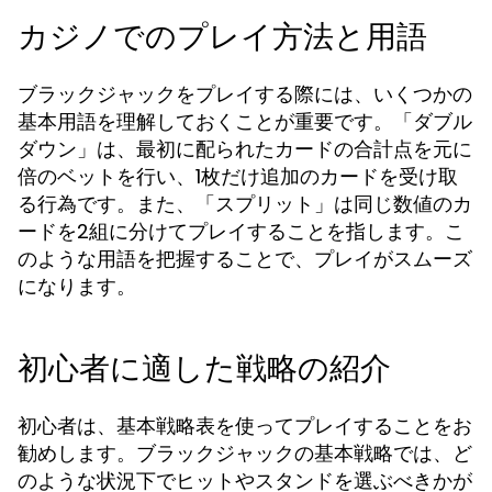
カジノでのプレイ方法と用語
ブラックジャックをプレイする際には、いくつかの
基本用語を理解しておくことが重要です。「ダブル
ダウン」は、最初に配られたカードの合計点を元に
倍のベットを行い、1枚だけ追加のカードを受け取
る行為です。また、「スプリット」は同じ数値のカ
ードを2組に分けてプレイすることを指します。こ
のような用語を把握することで、プレイがスムーズ
になります。
初心者に適した戦略の紹介
初心者は、基本戦略表を使ってプレイすることをお
勧めします。ブラックジャックの基本戦略では、ど
のような状況下でヒットやスタンドを選ぶべきかが