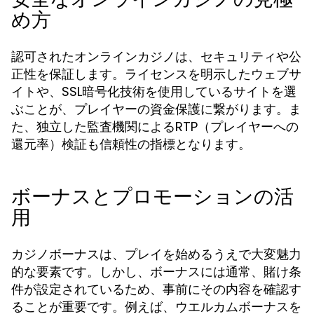
め方
認可されたオンラインカジノは、セキュリティや公
正性を保証します。ライセンスを明示したウェブサ
イトや、SSL暗号化技術を使用しているサイトを選
ぶことが、プレイヤーの資金保護に繋がります。ま
た、独立した監査機関によるRTP（プレイヤーへの
還元率）検証も信頼性の指標となります。
ボーナスとプロモーションの活
用
カジノボーナスは、プレイを始めるうえで大変魅力
的な要素です。しかし、ボーナスには通常、賭け条
件が設定されているため、事前にその内容を確認す
ることが重要です。例えば、ウエルカムボーナスを