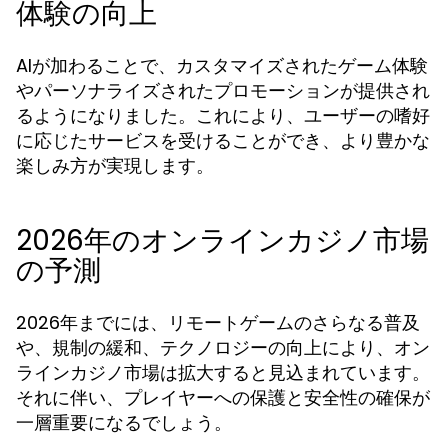
体験の向上
AIが加わることで、カスタマイズされたゲーム体験
やパーソナライズされたプロモーションが提供され
るようになりました。これにより、ユーザーの嗜好
に応じたサービスを受けることができ、より豊かな
楽しみ方が実現します。
2026年のオンラインカジノ市場
の予測
2026年までには、リモートゲームのさらなる普及
や、規制の緩和、テクノロジーの向上により、オン
ラインカジノ市場は拡大すると見込まれています。
それに伴い、プレイヤーへの保護と安全性の確保が
一層重要になるでしょう。