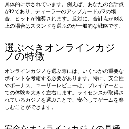
具体的に示されています。例えば、あなたの合計点
が12であり、ディーラーのアップカードが2の場
合、ヒットが推奨されます。反対に、合計点が18以
上の場合はスタンドを選ぶのが一般的な戦略です。
選ぶべきオンラインカジ
ノの特徴
オンラインカジノを選ぶ際には、いくつかの重要な
ポイントを考慮する必要があります。特に、安全性
やボーナス、ユーザーレビューは、プレイヤーとし
ての体験を大きく左右します。ライセンスが取得さ
れているカジノを選ぶことで、安心してゲームを楽
しむことができます。
安全なオンラインカジノの見極