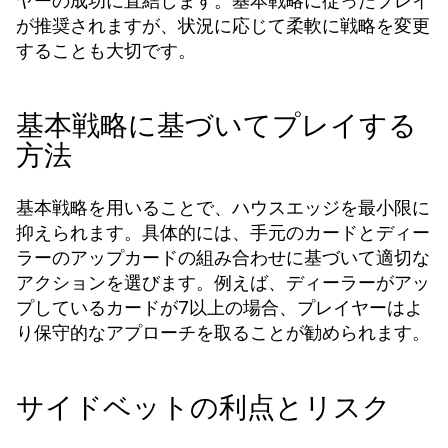
ヤーの成功に直結します。基本戦略に従ったプレイ
が推奨されますが、状況に応じて柔軟に戦略を変更
することも大切です。
基本戦略に基づいてプレイする
方法
基本戦略を用いることで、ハウスエッジを最小限に
抑えられます。具体的には、手元のカードとディー
ラーのアップカードの組み合わせに基づいて適切な
アクションを選びます。例えば、ディーラーがアッ
プしているカードが7以上の場合、プレイヤーはよ
り保守的なアプローチを取ることが勧められます。
サイドベットの利点とリスク