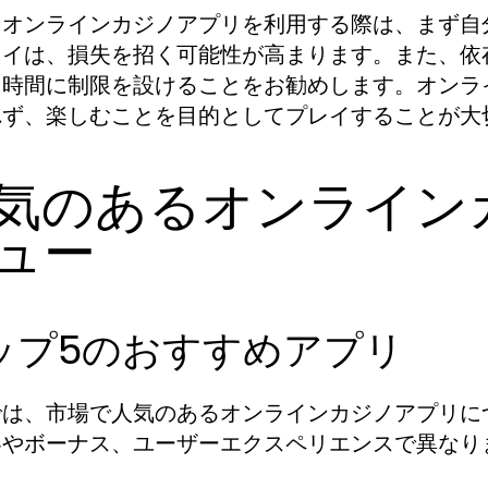
てオンラインカジノアプリを利用する際は、まず自
レイは、損失を招く可能性が高まります。また、依
イ時間に制限を設けることをお勧めします。オンラ
れず、楽しむことを目的としてプレイすることが大
気のあるオンライン
ュー
ップ5のおすすめアプリ
では、市場で人気のあるオンラインカジノアプリに
容やボーナス、ユーザーエクスペリエンスで異なり