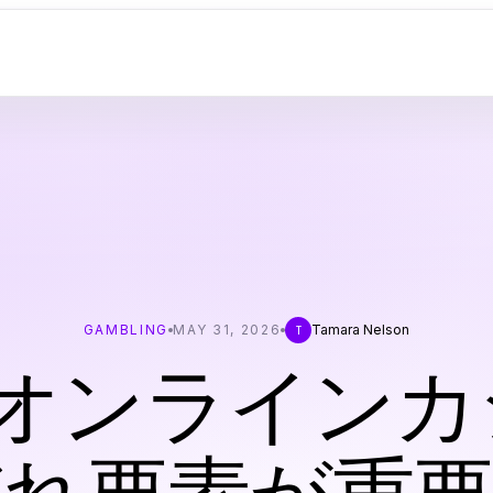
GAMBLING
MAY 31, 2026
Tamara Nelson
T
ーオンライン