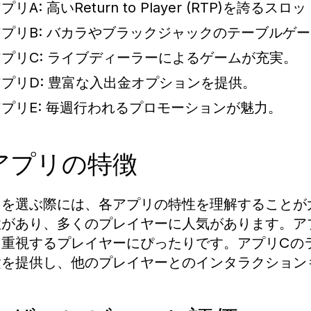
プリA: 高いReturn to Player (RTP)を誇る
アプリB: バカラやブラックジャックのテーブルゲ
アプリC: ライブディーラーによるゲームが充実。
アプリD: 豊富な入出金オプションを提供。
アプリE: 毎週行われるプロモーションが魅力。
アプリの特徴
リを選ぶ際には、各アプリの特性を理解することが
性があり、多くのプレイヤーに人気があります。ア
を重視するプレイヤーにぴったりです。アプリCの
験を提供し、他のプレイヤーとのインタラクション