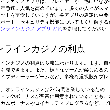
ラインカジノアプリは、プレイヤーが自宅にいなが
近年急速に人気を高めています。多くの人々がスマ
リットを享受していますが、各アプリの選定は重要
サポート、セキュリティ機能についてよく理解する
を参照してください
オンラインカジノ アプリ どれ
ンラインカジノの利点
ラインカジノの利点は多岐にわたります。まず、自
を削減できます。また、様々なゲームが楽しめるの
ライブディーラーゲームなど、多様な選択肢がプレ
に、オンラインカジノは24時間営業しているため
ションやボーナスが豊富に用意されていることも、
ルカムボーナスやロイヤリティプログラムなど、プ