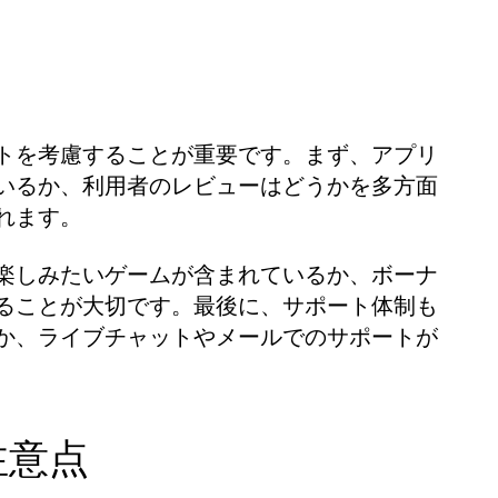
トを考慮することが重要です。まず、アプリ
いるか、利用者のレビューはどうかを多方面
れます。
楽しみたいゲームが含まれているか、ボーナ
ることが大切です。最後に、サポート体制も
か、ライブチャットやメールでのサポートが
注意点