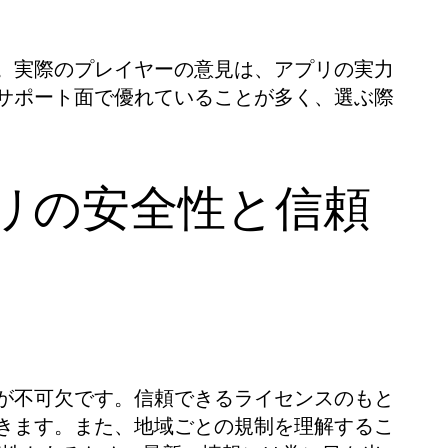
。実際のプレイヤーの意見は、アプリの実力
サポート面で優れていることが多く、選ぶ際
リの安全性と信頼
が不可欠です。信頼できるライセンスのもと
きます。また、地域ごとの規制を理解するこ