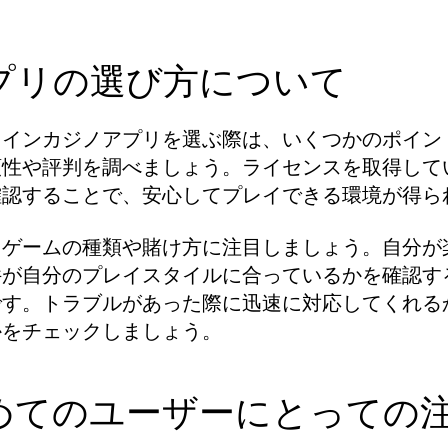
プリの選び方について
ラインカジノアプリを選ぶ際は、いくつかのポイン
頼性や評判を調べましょう。ライセンスを取得して
確認することで、安心してプレイできる環境が得ら
、ゲームの種類や賭け方に注目しましょう。自分が
件が自分のプレイスタイルに合っているかを確認す
です。トラブルがあった際に迅速に対応してくれる
かをチェックしましょう。
めてのユーザーにとっての