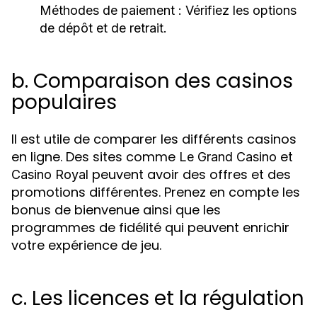
Méthodes de paiement :
Vérifiez les options
de dépôt et de retrait.
b. Comparaison des casinos
populaires
Il est utile de comparer les différents casinos
en ligne. Des sites comme
et
Le Grand Casino
peuvent avoir des offres et des
Casino Royal
promotions différentes. Prenez en compte les
bonus de bienvenue ainsi que les
programmes de fidélité qui peuvent enrichir
votre expérience de jeu.
c. Les licences et la régulation