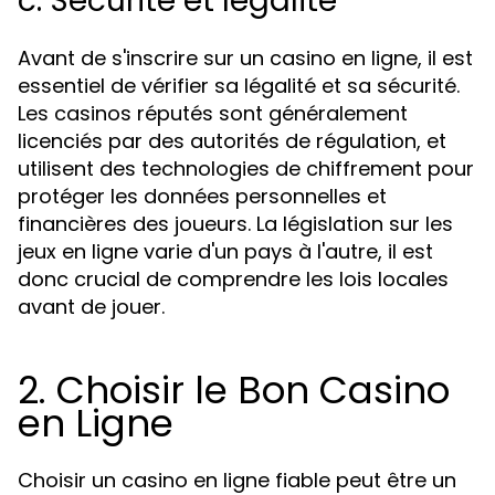
c. Sécurité et légalité
Avant de s'inscrire sur un casino en ligne, il est
essentiel de vérifier sa légalité et sa sécurité.
Les casinos réputés sont généralement
licenciés par des autorités de régulation, et
utilisent des technologies de chiffrement pour
protéger les données personnelles et
financières des joueurs. La législation sur les
jeux en ligne varie d'un pays à l'autre, il est
donc crucial de comprendre les lois locales
avant de jouer.
2. Choisir le Bon Casino
en Ligne
Choisir un casino en ligne fiable peut être un