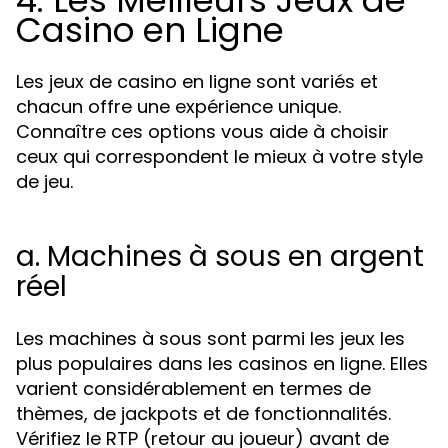
4. Les Meilleurs Jeux de
Casino en Ligne
Les jeux de casino en ligne sont variés et
chacun offre une expérience unique.
Connaître ces options vous aide à choisir
ceux qui correspondent le mieux à votre style
de jeu.
a. Machines à sous en argent
réel
Les machines à sous sont parmi les jeux les
plus populaires dans les casinos en ligne. Elles
varient considérablement en termes de
thèmes, de jackpots et de fonctionnalités.
Vérifiez le RTP (retour au joueur) avant de