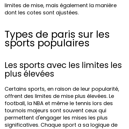
limites de mise, mais également la manière
dont les cotes sont ajustées.
Types de paris sur les
sports populaires
Les sports avec les limites les
plus élevées
Certains sports, en raison de leur popularité,
offrent des limites de mise plus élevées. Le
football, la NBA et même le tennis lors des
tournois majeurs sont souvent ceux qui
permettent d'engager les mises les plus
significatives. Chaque sport a sa logique de