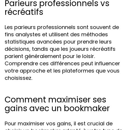
Parieurs professionnels vs
récréatifs
Les parieurs professionnels sont souvent de
fins analystes et utilisent des méthodes
statistiques avancées pour prendre leurs
décisions, tandis que les joueurs récréatifs
parient généralement pour le loisir.
Comprendre ces différences peut influencer
votre approche et les plateformes que vous
choisissez.
Comment maximiser ses
gains avec un bookmaker
Pour maximiser vos gains, il est crucial de