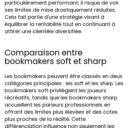
particulièrement performant, il risque de voir
ses limites de mise drastiquement réduites.
Cela fait partie d'une stratégie visant à
équilibrer la rentabilité tout en continuant à
attirer une clientèle diversifiée.
Comparaison entre
bookmakers soft et sharp
Les bookmakers peuvent être classés en deux
catégories principales : les
et les
. Les
soft
sharp
bookmakers soft privilégient les joueurs
récréatifs, tandis que les bookmakers sharp
accueillent les parieurs professionnels en
offrant des limites plus élevées et des cotes
plus proches de la réalité. Cette
différenciation influence non seulement les