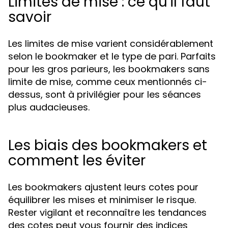
Limites de mise : ce qu'il faut
savoir
Les limites de mise varient considérablement
selon le bookmaker et le type de pari. Parfaits
pour les gros parieurs, les bookmakers sans
limite de mise, comme ceux mentionnés ci-
dessus, sont à privilégier pour les séances
plus audacieuses.
Les biais des bookmakers et
comment les éviter
Les bookmakers ajustent leurs cotes pour
équilibrer les mises et minimiser le risque.
Rester vigilant et reconnaître les tendances
des cotes peut vous fournir des indices