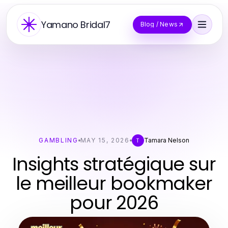
Yamano Bridal7
Blog / News
GAMBLING
MAY 15, 2026
Tamara Nelson
T
Insights stratégique sur
le meilleur bookmaker
pour 2026