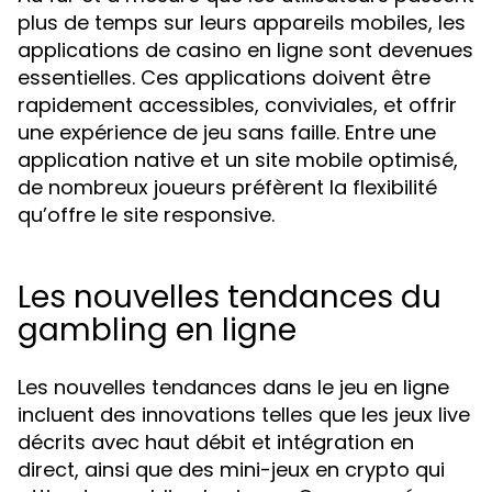
plus de temps sur leurs appareils mobiles, les
applications de casino en ligne sont devenues
essentielles. Ces applications doivent être
rapidement accessibles, conviviales, et offrir
une expérience de jeu sans faille. Entre une
application native et un site mobile optimisé,
de nombreux joueurs préfèrent la flexibilité
qu’offre le site responsive.
Les nouvelles tendances du
gambling en ligne
Les nouvelles tendances dans le jeu en ligne
incluent des innovations telles que les jeux live
décrits avec haut débit et intégration en
direct, ainsi que des mini-jeux en crypto qui