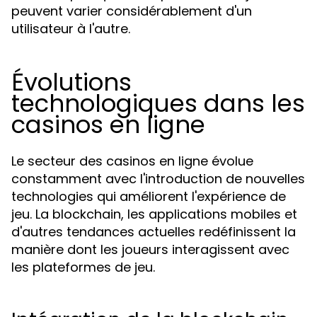
peuvent varier considérablement d'un
utilisateur à l'autre.
Évolutions
technologiques dans les
casinos en ligne
Le secteur des casinos en ligne évolue
constamment avec l'introduction de nouvelles
technologies qui améliorent l'expérience de
jeu. La blockchain, les applications mobiles et
d'autres tendances actuelles redéfinissent la
manière dont les joueurs interagissent avec
les plateformes de jeu.