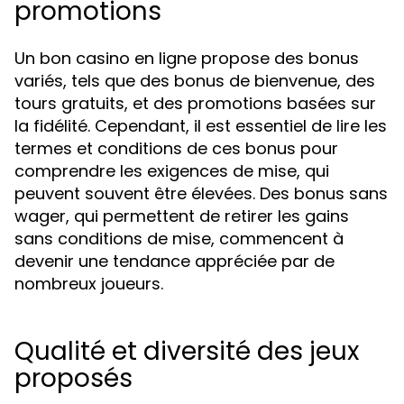
promotions
Un bon casino en ligne propose des bonus
variés, tels que des bonus de bienvenue, des
tours gratuits, et des promotions basées sur
la fidélité. Cependant, il est essentiel de lire les
termes et conditions de ces bonus pour
comprendre les exigences de mise, qui
peuvent souvent être élevées. Des bonus sans
wager, qui permettent de retirer les gains
sans conditions de mise, commencent à
devenir une tendance appréciée par de
nombreux joueurs.
Qualité et diversité des jeux
proposés