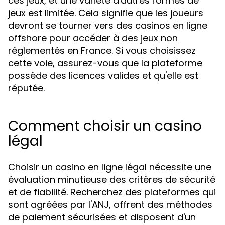
ces jeux, et une variété d'autres formes de
jeux est limitée. Cela signifie que les joueurs
devront se tourner vers des casinos en ligne
offshore pour accéder à des jeux non
réglementés en France. Si vous choisissez
cette voie, assurez-vous que la plateforme
possède des licences valides et qu'elle est
réputée.
Comment choisir un casino
légal
Choisir un casino en ligne légal nécessite une
évaluation minutieuse des critères de sécurité
et de fiabilité. Recherchez des plateformes qui
sont agréées par l'ANJ, offrent des méthodes
de paiement sécurisées et disposent d'un